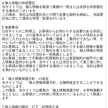
4.個人情報の外部委託
当サイトでは、個人情報を取扱う業務の一部または全部を外部委託
する場合がございます。
この場合、当社は当該委託先との間で必要な契約を締結し、当該委
託先に対して適切な管理・監督を行います。
5.免責事項
1)当サイトのご利用上、お客様からお預かりする必要のある項目に
つきましては、その旨表示を行っております。これらの項目をお客
様がご入力されない場合は、各種ご連絡・ご案内ができない等、サ
ービスの一部をご利用いただけない場合がございます。
2)お客様は、当サイトにてお客様からお預かりする個人情報が最新
かつ正確であることについて責任を負うものとし、個人情報が現状
と異なることについて当社を一切免責とします。
3)お客様ご自身にて不動産の売買契約または賃貸契約の相手方に個
人情報を提供される等、当サイトまたは当社を介して第三者に対し
てお客様が個人情報をご提供する場合につきましては、当社は責任
を負わないものとします。
6.「個人情報保護方針」の改定
当サイトでは、「個人情報保護方針」を随時改定することができる
ものとします。
この場合、当サイトでは最新の「個人情報保護方針」を常時掲載す
るとともに、お客様がこの内容に同意されているものとして取扱い
ます。
7.個人情報の開示・訂正・利用停止等