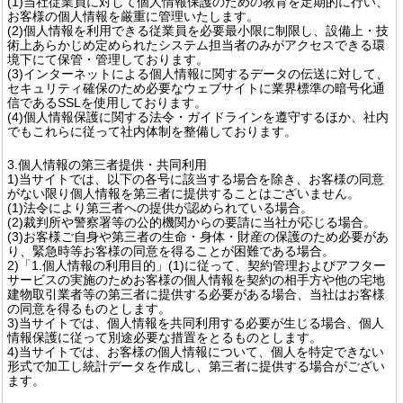
(1)当社従業員に対して個人情報保護のための教育を定期的に行い、
お客様の個人情報を厳重に管理いたします。
(2)個人情報を利用できる従業員を必要最小限に制限し、設備上・技
術上あらかじめ定められたシステム担当者のみがアクセスできる環
境下にて保管・管理しております。
(3)インターネットによる個人情報に関するデータの伝送に対して、
セキュリティ確保のため必要なウェブサイトに業界標準の暗号化通
信であるSSLを使用しております。
(4)個人情報保護に関する法令・ガイドラインを遵守するほか、社内
でもこれらに従って社内体制を整備しております。
3.個人情報の第三者提供・共同利用
1)当サイトでは、以下の各号に該当する場合を除き、お客様の同意
がない限り個人情報を第三者に提供することはございません。
(1)法令により第三者への提供が認められている場合。
(2)裁判所や警察署等の公的機関からの要請に当社が応じる場合。
(3)お客様ご自身や第三者の生命・身体・財産の保護のため必要があ
り、緊急時等お客様の同意を得ることが困難である場合。
2)「1.個人情報の利用目的」(1)に従って、契約管理およびアフター
サービスの実施のためお客様の個人情報を契約の相手方や他の宅地
建物取引業者等の第三者に提供する必要がある場合、当社はお客様
の同意を得るものとします。
3)当サイトでは、個人情報を共同利用する必要が生じる場合、個人
情報保護に従って別途必要な措置をとるものとします。
4)当サイトでは、お客様の個人情報について、個人を特定できない
形式で加工し統計データを作成し、第三者に提供する場合がござい
ます。