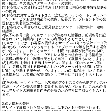
絡・確認、その他カスタマーサポートの実施。
(3)お客様からの資料等ご請求およびお問合せ内容の物件情報提供者
への提供。
(4)お客様に対する当サイトまたは当社が行うアンケート、キャンペ
ーン、サービスおよび商品等の案内、応募受付、プレゼント等の発
送および到着状況の確認。
(5)お客様から寄せられたご意見およびアンケート類の集計・連絡・
確認等。
2)以下の各号に従って当サイトで収集された情報は、前項各号に記
載されている範囲内においてのみ利用されるものとします。
(1)当サイトでは、お客様へ提供するサービスの向上や統計データ取
得のため、Cookie（クッキー）やウェブビーコン等を使用する場合
がございます。これらと当サイトご利用上お客様が使用されるID、
パスワード、アカウント、IPアドレス等との組合せによる情報は、
お客様の当サイトご利用状況として当社にて取扱うものとします。
(2)お客様にお届けする当社サービスに関するご案内のメール等に
は、お客様を識別する暗号化されたパラメータ付きのURL（個別
URL）を記載する場合がございます。この個別URLを用いて収集さ
れる情報は、お客様の閲覧情報として当社にて取扱うものとしま
す。
(3)その他、当サイトでは、お客様のアクセスログからIPアドレスや
接続元ドメイン等の情報を収集する場合がございます。これらの情
報は当サイトの利用者動向等の分析のため当社にて取扱うものとし
ます。
2.個人情報の管理
当サイトで取得された個人情報は、以下のとおり管理されます。