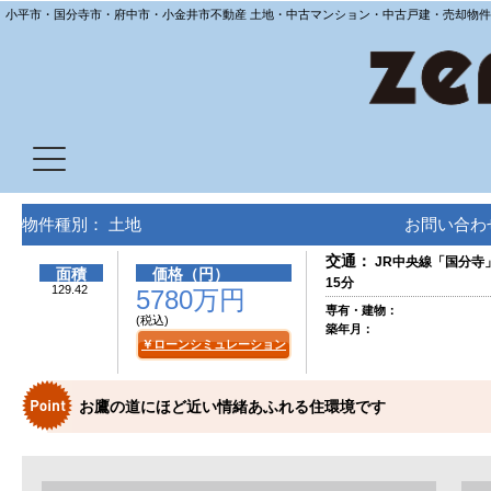
小平市・国分寺市・府中市・小金井市不動産 土地・中古マンション・中古戸建・売却物件
物件種別： 土地
お問い合わせ
交通：
JR中央線「国分寺
面積
価格（円）
15分
129.42
5780万円
専有・建物：
(税込)
築年月：
￥ローンシミュレーション
お鷹の道にほど近い情緒あふれる住環境です