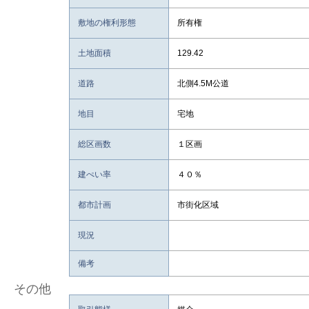
敷地の権利形態
所有権
土地面積
129.42
道路
北側4.5M公道
地目
宅地
総区画数
１区画
建ぺい率
４０％
都市計画
市街化区域
現況
備考
その他