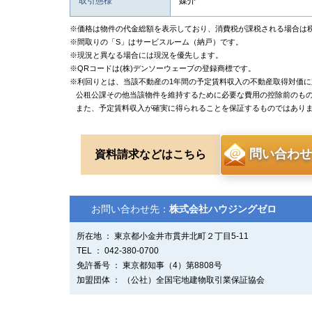
取引態様
媒介
※価格は物件の代金総額を表示しており、消費税が課税される場合は
※間取りの「S」はサービスルーム（納戸）です。
※現況と異なる場合には現況を優先します。
※QRコードは(株)デンソーウェーブの登録商標です。
※利回りとは、当該不動産の1年間の予定賃料収入の不動産取得対価
公租公課その他当該物件を維持するために必要な費用の控除前のも
また、予定賃料収入が確実に得られることを保証するものではあり
問い合わせ
資料請求などはこちら
お問い合わせ先：
株式会社ハウジングゼロ
所在地 ： 東京都小金井市貫井北町２丁目5-11
TEL ： 042-380-0700
免許番号 ： 東京都知事（4）第8808号
加盟団体 ： （公社）全国宅地建物取引業保証協会