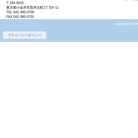
〒184-0015
東京都小金井市貫井北町2丁目5-11
TEL 042-380-0700
FAX 042-380-0701
copyright©20XX
プライバシーポリシー