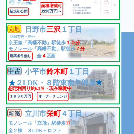
フリープラン対応
面積増減可
3990万円～
新規初公開
日野市
三沢
１丁目
3390万円～
125㎡～
京王線「高幡不動」駅徒歩
１０分
モノレール「高幡不動」駅徒歩
７分
全
４
区画
建築条件無し
小平市
鈴木町
１丁目
★
★
２LDK・８階東南角部屋
想定利回り約6.3％・現在稼働中
１９８０万円
オーナーチェンジ
立川市
栄町
４丁目
11
モノレール「立飛」駅徒歩
分
全２棟 ３LDK＋ロフト