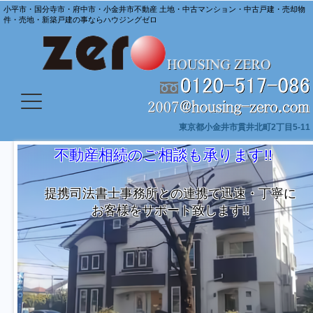
小平市・国分寺市・府中市・小金井市不動産 土地・中古マンション・中古戸建・売却物
件・売地・新築戸建の事ならハウジングゼロ
東京都小金井市貫井北町2丁目5-11
探し
不動産相続のご相談も承ります!!
提携司法書士事務所との連携で迅速・丁寧に
お客様をサポート致します!!
非ご