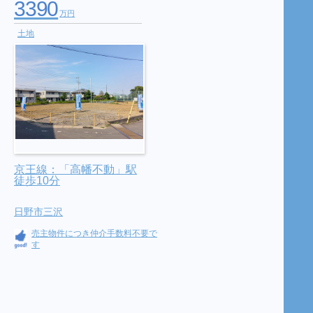
3390
万円
土地
京王線：「高幡不動」駅
徒歩10分
日野市三沢
売主物件につき仲介手数料不要で
す