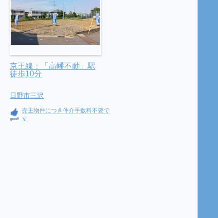
京王線：「高幡不動」駅
徒歩10分
日野市三沢
売主物件につき仲介手数料不要で
す