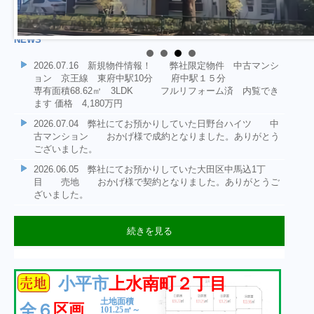
NEWS
2026.07.16 新規物件情報！ 弊社限定物件 中古マンシ
ョン 京王線 東府中駅10分 府中駅１５分
専有面積68.62㎡ 3LDK フルリフォーム済 内覧でき
ます 価格 4,180万円
2026.07.04 弊社にてお預かりしていた日野台ハイツ 中
古マンション おかげ様で成約となりました。ありがとう
ございました。
2026.06.05 弊社にてお預かりしていた大田区中馬込1丁
目 売地 おかげ様で契約となりました。ありがとうご
ざいました。
続きを見る
2026.06.05 弊社にてお預かりしていた大田区中馬込1丁
2026.06.04 新規物件情報！ 弊社選任物件 中古マンシ
2026.05.09 新規物件情報！ 弊社選任物件 売地 大
2026.02.22 新規物件情報！ 投資用区分所有マンショ
2025.12.15 年末年始休業期間 令和7年12月27日～令和8年
2025.12.01 成約情報：弊社売主物件 府中市武蔵台３丁
2025.11.14 新規物件情報！ 府中市武蔵台３丁目 土地
2025.10.27 ★成約情報★ 弊社専任物件 日野市三沢 売
2025.10.20 ★成約情報★ 弊社専任物件 日野市三沢 売
2025.10.17 ★成約情報★ 弊社専任物件 日野市三沢 売
2025.05.23 ★新規物件情報★新築戸建・限定１棟・狛江市
2025.05.01 ★成約情報★ 杉並区阿佐ヶ谷南 売地 おか
2025.04.18 ★新規物件情報★土地分譲限定１区画・府中市
2025.03.28 ★新規物件情報★新築戸建全２棟・昭島市玉川
目 売地 おかげ様で契約となりました。ありがとうご
ョン 日野台ハイツ 価格1,580万円
田区中馬込1丁目 価格3980万円
ン 小平市鈴木町1丁目 1980万円
１月4日とさせて頂きます
目 売地 おかげ様で契約となりました。ありがとうござい
１１０．６２㎡の整形地
地D号地 おかげ様で成約となりました。ありがとうござい
地A号地 おかげ様で成約となりました。ありがとうござい
地C号地 おかげ様で成約となりました。ありがとうござい
和泉本町 大型３LDK、LDK約１７帖、固定階段ロフト付
げ様で成約となりました。
若松町４丁目 約１４７㎡、整形地・東南角地・住環境良好
町 ゆとりの大型間取り・約９５㎡～
ざいました。
小平市
上水南町２丁目
専有面積61.30㎡ 2LDK JR中央線
土地：64.77㎡ 建ぺい容積率60.160%
2LDK 8階東南角部屋 表面利回り
ました。
価格4,680万円 JR西国分寺駅 徒歩
ました。
ました。
ました。
♬
JR青梅線「東中神」駅徒歩９分
日野駅 徒歩9分
6.3%
１０分 弊社限定物件です お気軽にお問い合わせくださ
土地面積
区画
全６
い。
101.25㎡～