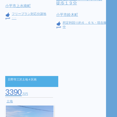
徒歩１９分
小平市上水南町
フリープラン対応分譲地
小平市鈴木町
･･･
想定利回り約６．６％・現在稼働
中
日野市三沢土地４区画
3390
万円
土地