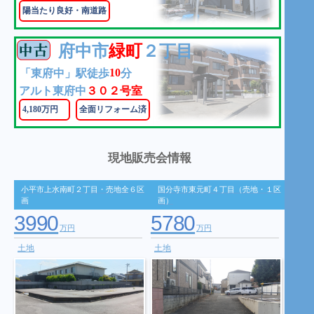
陽当たり良好・南道路
府中市
緑町
２丁目
10
「東府中」駅徒歩
分
アルト東府中
３０２号室
4,180万円
全面リフォーム済
現地販売会情報
小平市上水南町２丁目・売地全６区
国分寺市東元町４丁目（売地・１区
画
画）
3990
5780
万円
万円
土地
土地