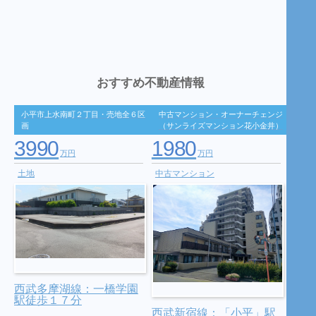
おすすめ不動産情報
小平市上水南町２丁目・売地全６区
中古マンション・オーナーチェンジ
画
（サンライズマンション花小金井）
3990
1980
万円
万円
土地
中古マンション
西武多摩湖線：一橋学園
駅徒歩１７分
西武新宿線：「小平」駅