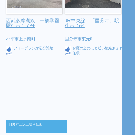
西武多摩湖線：一橋学園
JR中央線：「国分寺」駅
駅徒歩１７分
徒歩15分
小平市上水南町
国分寺市東元町
フリープラン対応分譲地
お鷹の道にほど近い情緒あふれる
･･･
住環･･･
日野市三沢土地４区画